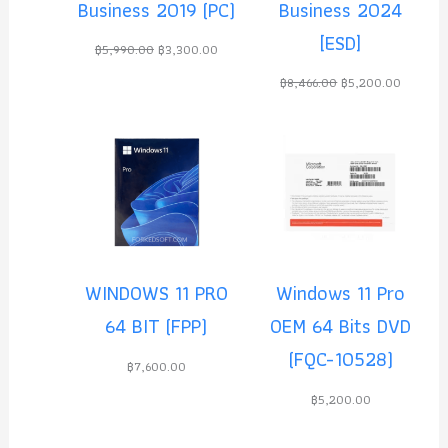
Business 2019 (PC)
Business 2024
S
S
[ESD]
A
A
฿
5,990.00
฿
3,300.00
L
L
฿
8,466.00
฿
5,200.00
E
E
WINDOWS 11 PRO
Windows 11 Pro
64 BIT (FPP)
OEM 64 Bits DVD
(FQC-10528)
฿
7,600.00
฿
5,200.00