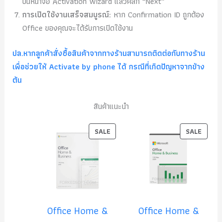
บนหน้าจอ Activation Wizard แล้วคลิก “Next”
การเปิดใช้งานเสร็จสมบูรณ์:
หาก Confirmation ID ถูกต้อง
Office ของคุณจะได้รับการเปิดใช้งาน
ปล.หากลูกค้าสั่งซื้อสินค้าจากทางร้านสามารถติดต่อกับทางร้าน
เพื่อช่วยให้ Activate by phone ได้ กรณีที่เกิดปัญหาจากข้าง
ต้น
สินค้าแนะนำ
P
P
SALE
SALE
R
R
O
O
D
D
U
U
C
C
T
T
Office Home &
Office Home &
O
O
N
N