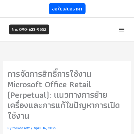
Skip
O
C
O
C
ขอใบเสนอราคา
r
u
r
u
to
i
r
i
r
content
g
r
g
r
i
e
i
e
โทร 090-623-9552
n
n
n
n
a
t
a
t
l
p
l
p
p
r
p
r
r
i
r
i
i
c
i
c
การจัดการสิทธิ์การใช้งาน
c
e
c
e
e
i
e
i
Microsoft Office Retail
w
s
w
s
a
:
a
:
(Perpetual): แนวทางการย้าย
s
฿
s
฿
เครื่องและการแก้ไขปัญหาการเปิด
:
3
:
5
฿
,
฿
,
ใช้งาน
5
3
8
2
,
0
,
0
By
forkedsoft
/
April 16, 2025
9
0
4
0