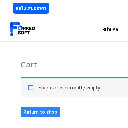
Skip
ขอใบเสนอราคา
to
content
หน้าแรก
Cart
Your cart is currently empty.
Return to shop