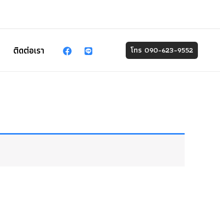
ติดต่อเรา
โทร 090-623-9552