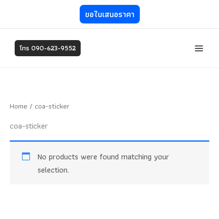
Skip
ขอใบเสนอราคา
to
content
โทร 090-623-9552
Home
/ coa-sticker
coa-sticker
No products were found matching your
selection.